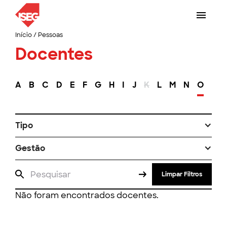
Início
/
Pessoas
Docentes
A
B
C
D
E
F
G
H
I
J
K
L
M
N
O
P
Tipo
Gestão
Limpar Filtros
Não foram encontrados docentes.