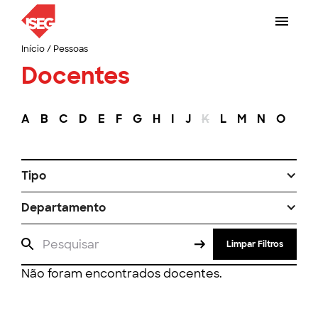
Início
/
Pessoas
Docentes
A
B
C
D
E
F
G
H
I
J
K
L
M
N
O
P
Tipo
Departamento
Limpar Filtros
Não foram encontrados docentes.