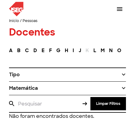
Início
/
Pessoas
Docentes
A
B
C
D
E
F
G
H
I
J
K
L
M
N
O
P
Tipo
Matemática
Limpar Filtros
Não foram encontrados docentes.