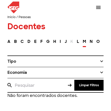
Início
/
Pessoas
Docentes
A
B
C
D
E
F
G
H
I
J
K
L
M
N
O
P
Tipo
Economia
Limpar Filtros
Não foram encontrados docentes.