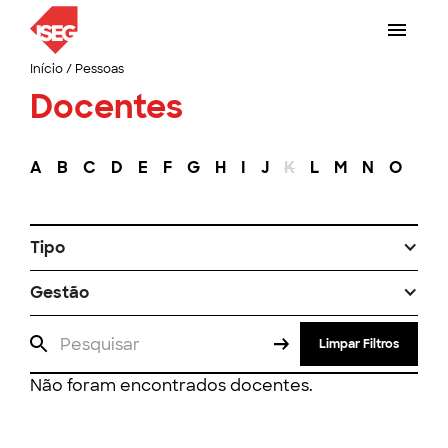
Início
/
Pessoas
Docentes
A
B
C
D
E
F
G
H
I
J
K
L
M
N
O
P
Tipo
Gestão
Limpar Filtros
Não foram encontrados docentes.