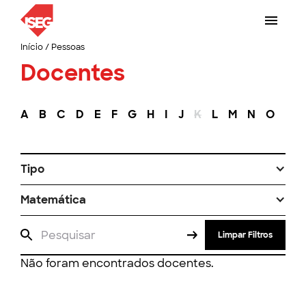
Início
/
Pessoas
Docentes
A
B
C
D
E
F
G
H
I
J
K
L
M
N
O
P
Tipo
Matemática
Limpar Filtros
Não foram encontrados docentes.