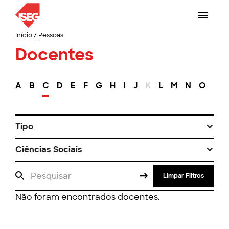
Início
/
Pessoas
Docentes
A
B
C
D
E
F
G
H
I
J
K
L
M
N
O
P
Tipo
Ciências Sociais
Limpar Filtros
Não foram encontrados docentes.