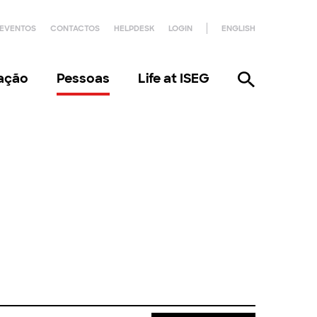
EVENTOS
CONTACTOS
HELPDESK
LOGIN
ENGLISH
gação
Pessoas
Life at ISEG