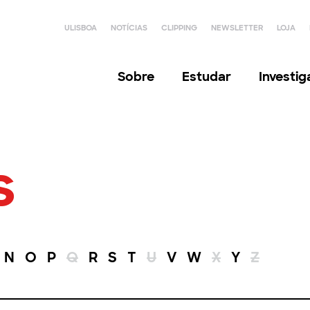
ULISBOA
NOTÍCIAS
CLIPPING
NEWSLETTER
LOJA
Sobre
Estudar
Investi
s
N
O
P
Q
R
S
T
U
V
W
X
Y
Z