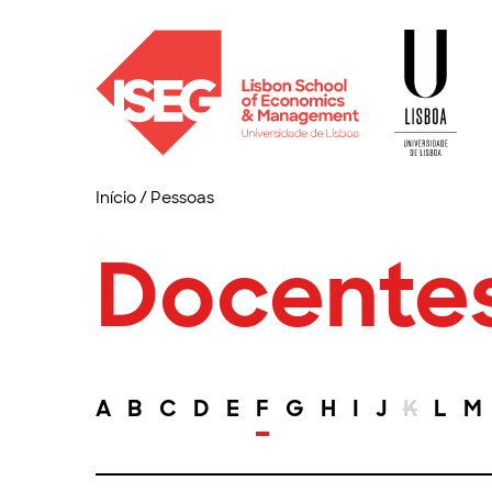
Início
/
Pessoas
Docente
A
B
C
D
E
F
G
H
I
J
K
L
M