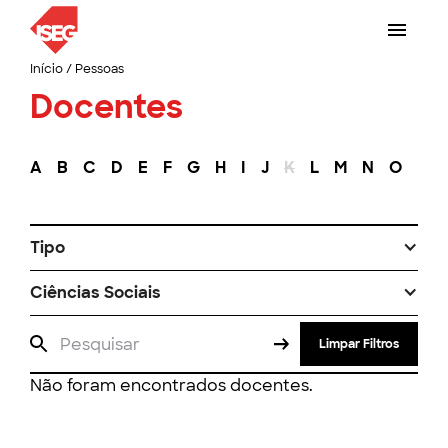
Início
/
Pessoas
Docentes
A
B
C
D
E
F
G
H
I
J
K
L
M
N
O
P
Tipo
Ciências Sociais
Limpar Filtros
Não foram encontrados docentes.