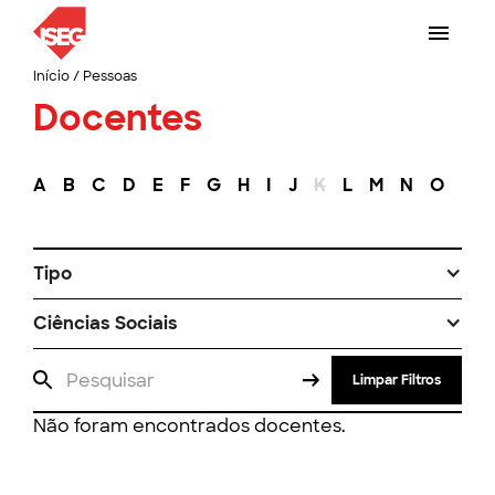
Início
/
Pessoas
Docentes
A
B
C
D
E
F
G
H
I
J
K
L
M
N
O
P
Tipo
Ciências Sociais
Limpar Filtros
Não foram encontrados docentes.