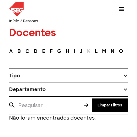
Início
/
Pessoas
Docentes
A
B
C
D
E
F
G
H
I
J
K
L
M
N
O
P
Tipo
Departamento
Limpar Filtros
Não foram encontrados docentes.