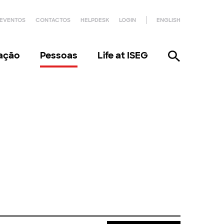
EVENTOS
CONTACTOS
HELPDESK
LOGIN
ENGLISH
gação
Pessoas
Life at ISEG