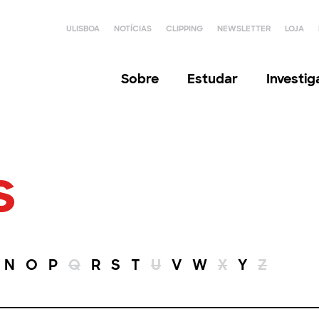
ULISBOA
NOTÍCIAS
CLIPPING
NEWSLETTER
LOJA
Sobre
Estudar
Investi
s
N
O
P
Q
R
S
T
U
V
W
X
Y
Z