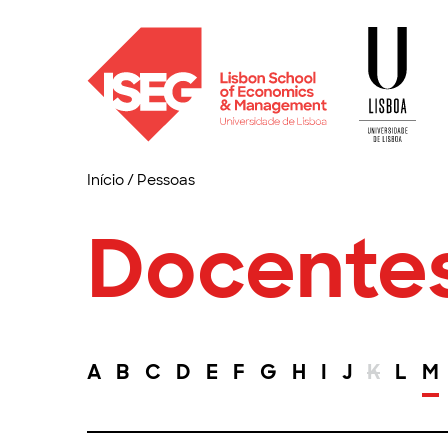
Início
/
Pessoas
Docente
A
B
C
D
E
F
G
H
I
J
K
L
M