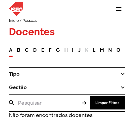
Início
/
Pessoas
Docentes
A
B
C
D
E
F
G
H
I
J
K
L
M
N
O
P
Tipo
Gestão
Limpar Filtros
Não foram encontrados docentes.