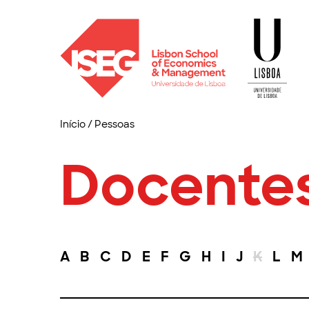
Início
/
Pessoas
Docente
A
B
C
D
E
F
G
H
I
J
K
L
M