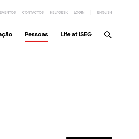
EVENTOS
CONTACTOS
HELPDESK
LOGIN
ENGLISH
gação
Pessoas
Life at ISEG