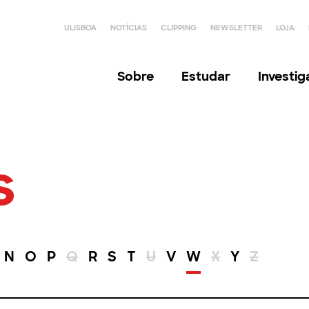
ULISBOA
NOTÍCIAS
CLIPPING
NEWSLETTER
LOJA
Sobre
Estudar
Investi
s
N
O
P
Q
R
S
T
U
V
W
X
Y
Z