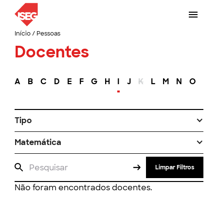
Início
/
Pessoas
Docentes
A
B
C
D
E
F
G
H
I
J
K
L
M
N
O
P
Tipo
Matemática
Limpar Filtros
Não foram encontrados docentes.