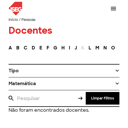
Início
/
Pessoas
Docentes
A
B
C
D
E
F
G
H
I
J
K
L
M
N
O
P
Tipo
Matemática
Limpar Filtros
Não foram encontrados docentes.