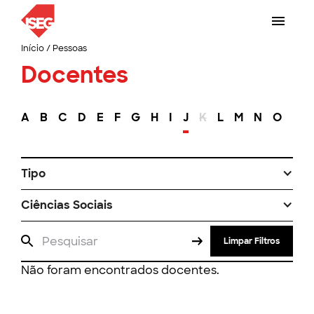
Início
/
Pessoas
Docentes
A
B
C
D
E
F
G
H
I
J
K
L
M
N
O
P
Tipo
Ciências Sociais
Limpar Filtros
Não foram encontrados docentes.