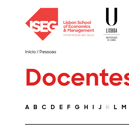
Início
/
Pessoas
Docente
A
B
C
D
E
F
G
H
I
J
K
L
M