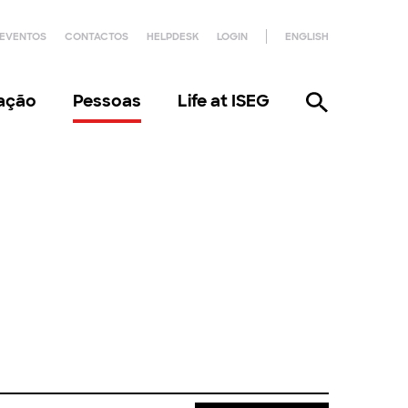
EVENTOS
CONTACTOS
HELPDESK
LOGIN
ENGLISH
gação
Pessoas
Life at ISEG