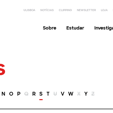
ULISBOA
NOTÍCIAS
CLIPPING
NEWSLETTER
LOJA
Sobre
Estudar
Investi
s
N
O
P
Q
R
S
T
U
V
W
X
Y
Z