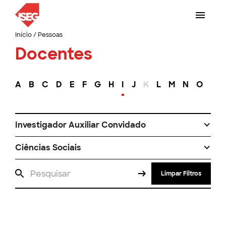
Início
/
Pessoas
Docentes
A
B
C
D
E
F
G
H
I
J
K
L
M
N
O
P
Investigador Auxiliar Convidado
Ciências Sociais
Limpar Filtros