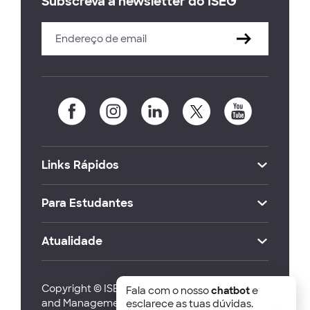
Subscreva a newsletter do ISEG
Links Rápidos
Para Estudantes
Atualidade
Copyright © ISEG Lisbon School of Economics
Fala com o nosso
chatbot
e
and Management 2026
esclarece as tuas dúvidas.