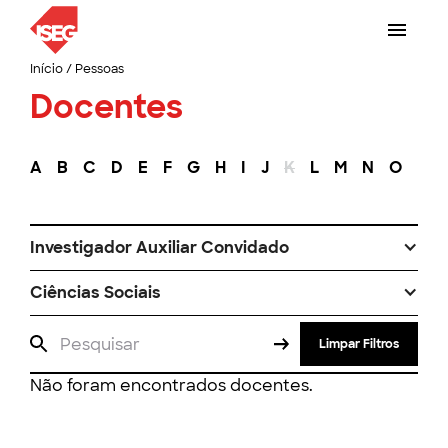
Início
/
Pessoas
Docentes
A
B
C
D
E
F
G
H
I
J
K
L
M
N
O
P
Investigador Auxiliar Convidado
Ciências Sociais
Limpar Filtros
Não foram encontrados docentes.