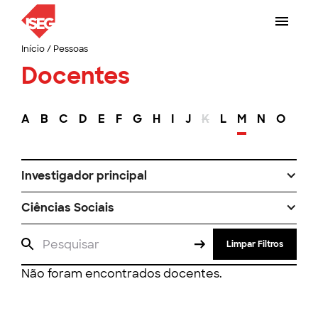
Início
/
Pessoas
Docentes
A
B
C
D
E
F
G
H
I
J
K
L
M
N
O
P
Investigador principal
Ciências Sociais
Limpar Filtros
Não foram encontrados docentes.