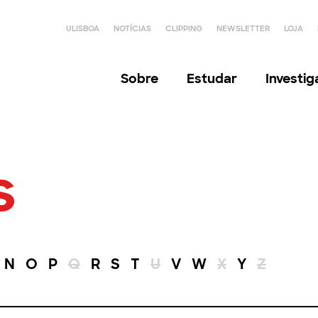
ULISBOA
NOTÍCIAS
CLIPPING
NEWSLETTER
LOJA
Sobre
Estudar
Investi
s
N
O
P
Q
R
S
T
U
V
W
X
Y
Z