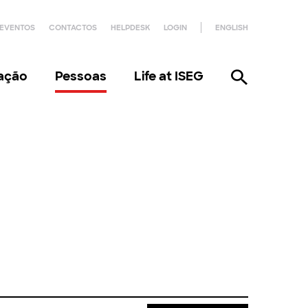
EVENTOS
CONTACTOS
HELPDESK
LOGIN
ENGLISH
gação
Pessoas
Life at ISEG