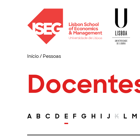
Início
/
Pessoas
Docente
A
B
C
D
E
F
G
H
I
J
K
L
M