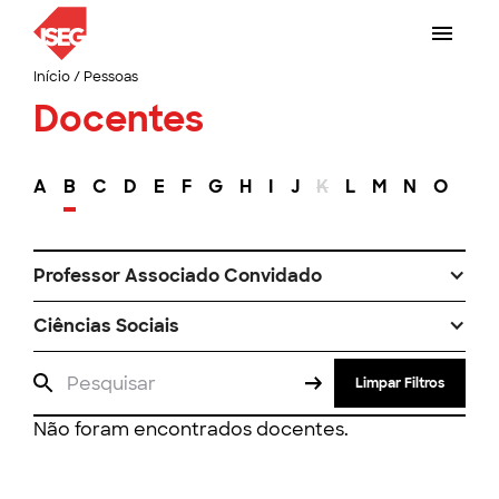
Início
/
Pessoas
Docentes
A
B
C
D
E
F
G
H
I
J
K
L
M
N
O
P
Professor Associado Convidado
Ciências Sociais
Limpar Filtros
Não foram encontrados docentes.