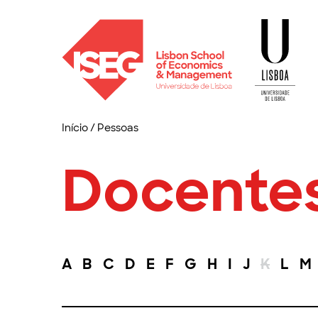
Início
/
Pessoas
Docente
A
B
C
D
E
F
G
H
I
J
K
L
M