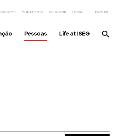
EVENTOS
CONTACTOS
HELPDESK
LOGIN
ENGLISH
gação
Pessoas
Life at ISEG