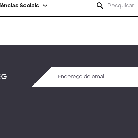
iências Sociais
EG