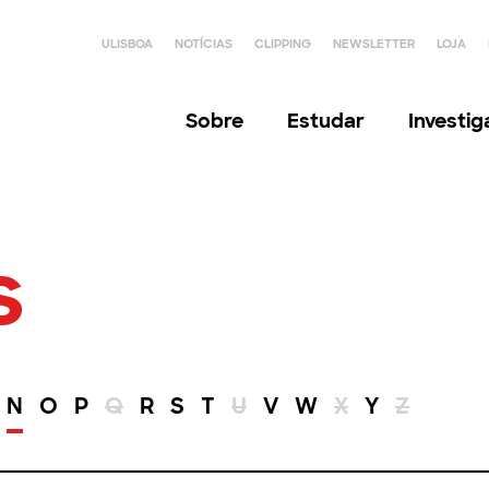
ULISBOA
NOTÍCIAS
CLIPPING
NEWSLETTER
LOJA
Sobre
Estudar
Investi
s
N
O
P
Q
R
S
T
U
V
W
X
Y
Z