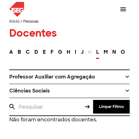
Início
/
Pessoas
Docentes
A
B
C
D
E
F
G
H
I
J
K
L
M
N
O
P
Professor Auxiliar com Agregação
Ciências Sociais
Limpar Filtros
Não foram encontrados docentes.