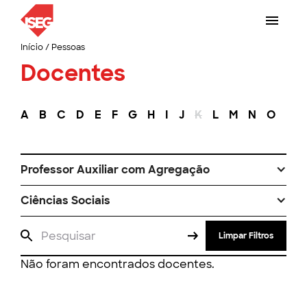
Início
/
Pessoas
Docentes
A
B
C
D
E
F
G
H
I
J
K
L
M
N
O
P
Professor Auxiliar com Agregação
Ciências Sociais
Limpar Filtros
Não foram encontrados docentes.