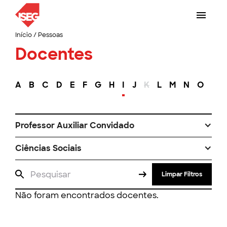
Início
/
Pessoas
Docentes
A
B
C
D
E
F
G
H
I
J
K
L
M
N
O
P
Professor Auxiliar Convidado
Ciências Sociais
Limpar Filtros
Não foram encontrados docentes.