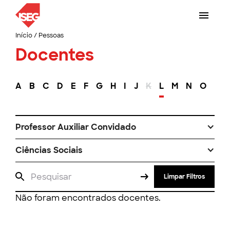
Início
/
Pessoas
Docentes
A
B
C
D
E
F
G
H
I
J
K
L
M
N
O
P
Professor Auxiliar Convidado
Ciências Sociais
Limpar Filtros
Não foram encontrados docentes.