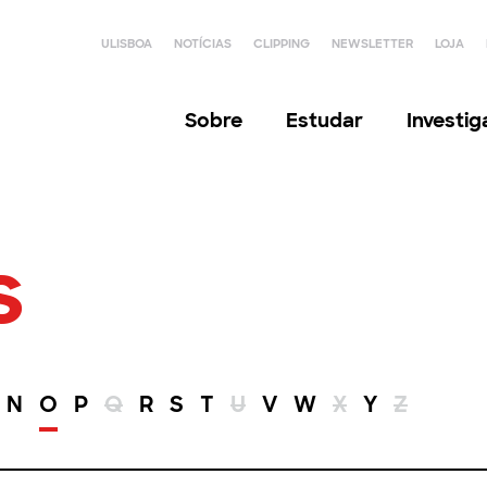
ULISBOA
NOTÍCIAS
CLIPPING
NEWSLETTER
LOJA
Sobre
Estudar
Investi
s
N
O
P
Q
R
S
T
U
V
W
X
Y
Z