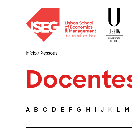
Início
/
Pessoas
Docente
A
B
C
D
E
F
G
H
I
J
K
L
M