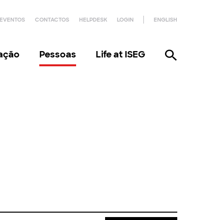
EVENTOS
CONTACTOS
HELPDESK
LOGIN
ENGLISH
gação
Pessoas
Life at ISEG