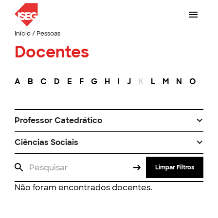
Início
/
Pessoas
Docentes
A
B
C
D
E
F
G
H
I
J
K
L
M
N
O
P
Professor Catedrático
Ciências Sociais
Limpar Filtros
Não foram encontrados docentes.