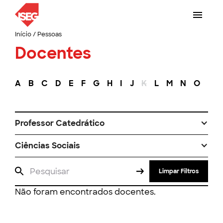
Início
/
Pessoas
Docentes
A
B
C
D
E
F
G
H
I
J
K
L
M
N
O
P
Professor Catedrático
Ciências Sociais
Limpar Filtros
Não foram encontrados docentes.