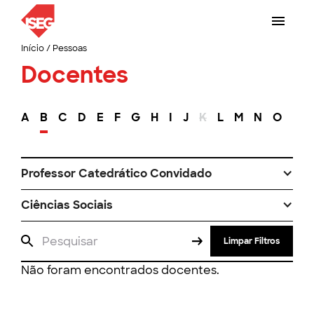
Início
/
Pessoas
Docentes
A
B
C
D
E
F
G
H
I
J
K
L
M
N
O
P
Professor Catedrático Convidado
Ciências Sociais
Limpar Filtros
Não foram encontrados docentes.