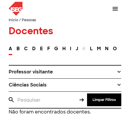
Início
/
Pessoas
Docentes
A
B
C
D
E
F
G
H
I
J
K
L
M
N
O
P
Professor visitante
Ciências Sociais
Limpar Filtros
Não foram encontrados docentes.