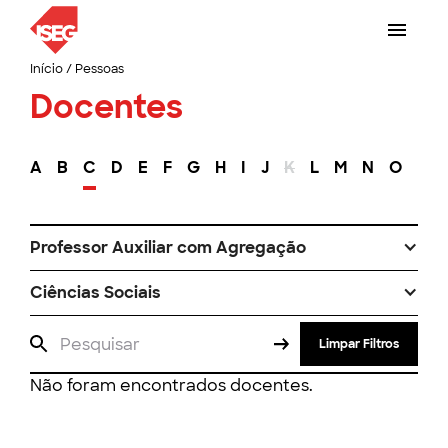
Início
/
Pessoas
Docentes
A
B
C
D
E
F
G
H
I
J
K
L
M
N
O
P
Professor Auxiliar com Agregação
Ciências Sociais
Limpar Filtros
Não foram encontrados docentes.