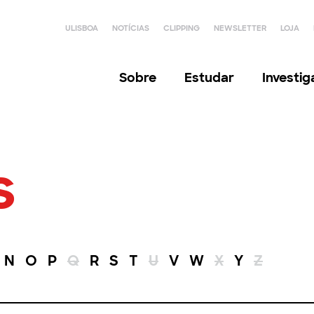
ULISBOA
NOTÍCIAS
CLIPPING
NEWSLETTER
LOJA
Sobre
Estudar
Investi
s
N
O
P
Q
R
S
T
U
V
W
X
Y
Z