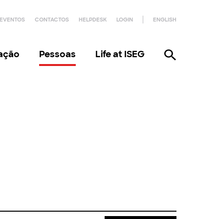
EVENTOS
CONTACTOS
HELPDESK
LOGIN
ENGLISH
gação
Pessoas
Life at ISEG