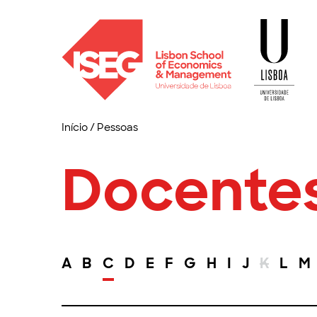
Início
/
Pessoas
Docente
A
B
C
D
E
F
G
H
I
J
K
L
M