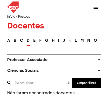
Início
/
Pessoas
Docentes
A
B
C
D
E
F
G
H
I
J
K
L
M
N
O
P
Professor Associado
Ciências Sociais
Limpar Filtros
Não foram encontrados docentes.