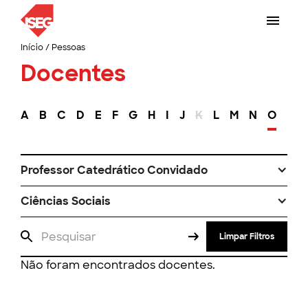
Início
/
Pessoas
Docentes
A
B
C
D
E
F
G
H
I
J
K
L
M
N
O
P
Professor Catedrático Convidado
Ciências Sociais
Limpar Filtros
Não foram encontrados docentes.