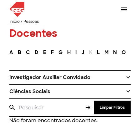
Início
/
Pessoas
Docentes
A
B
C
D
E
F
G
H
I
J
K
L
M
N
O
P
Investigador Auxiliar Convidado
Ciências Sociais
Limpar Filtros
Não foram encontrados docentes.