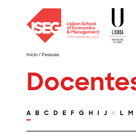
Início
/
Pessoas
Docente
A
B
C
D
E
F
G
H
I
J
K
L
M