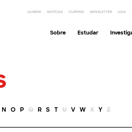
ULISBOA
NOTÍCIAS
CLIPPING
NEWSLETTER
LOJA
Sobre
Estudar
Investi
s
N
O
P
Q
R
S
T
U
V
W
X
Y
Z