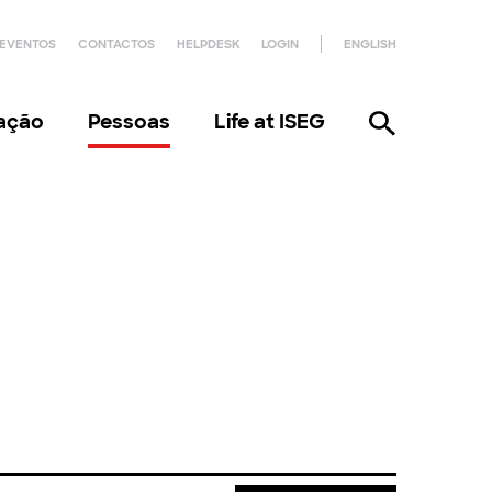
EVENTOS
CONTACTOS
HELPDESK
LOGIN
ENGLISH
gação
Pessoas
Life at ISEG