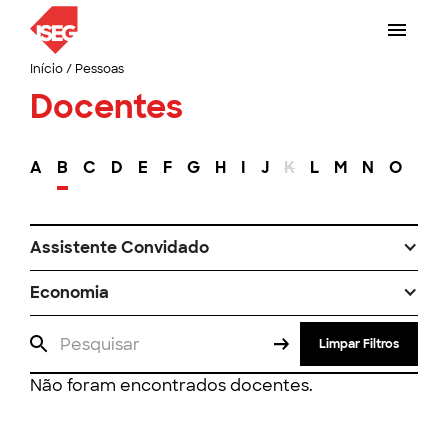
Início
/
Pessoas
Docentes
A
B
C
D
E
F
G
H
I
J
K
L
M
N
O
P
Assistente Convidado
Economia
Limpar Filtros
Não foram encontrados docentes.