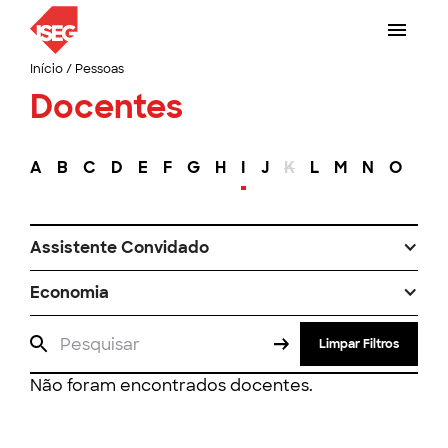
Início
/
Pessoas
Docentes
A
B
C
D
E
F
G
H
I
J
K
L
M
N
O
P
Assistente Convidado
Economia
Limpar Filtros
Não foram encontrados docentes.