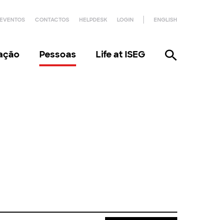
EVENTOS
CONTACTOS
HELPDESK
LOGIN
ENGLISH
gação
Pessoas
Life at ISEG