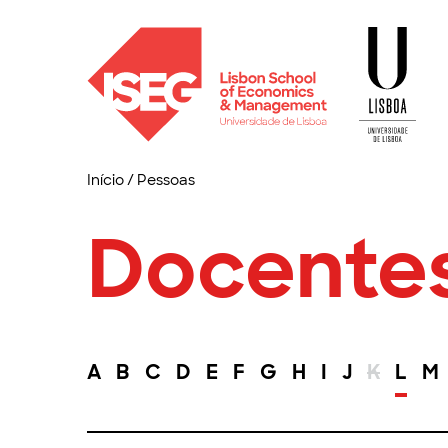
Início
/
Pessoas
Docente
A
B
C
D
E
F
G
H
I
J
K
L
M