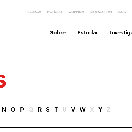
ULISBOA
NOTÍCIAS
CLIPPING
NEWSLETTER
LOJA
Sobre
Estudar
Investi
s
N
O
P
Q
R
S
T
U
V
W
X
Y
Z