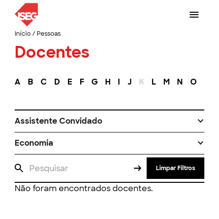
Início
/
Pessoas
Docentes
A
B
C
D
E
F
G
H
I
J
K
L
M
N
O
P
Assistente Convidado
Economia
Limpar Filtros
Não foram encontrados docentes.