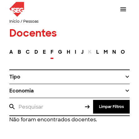
Início
/
Pessoas
Docentes
A
B
C
D
E
F
G
H
I
J
K
L
M
N
O
P
Tipo
Economia
Limpar Filtros
Não foram encontrados docentes.