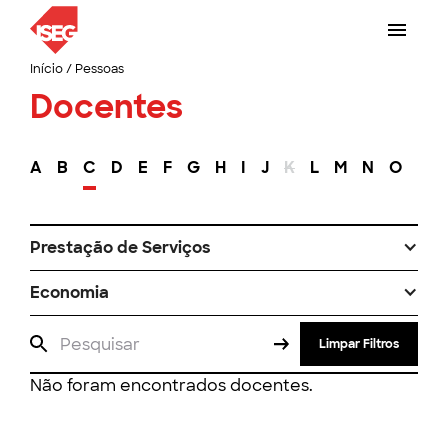
Início
/
Pessoas
Docentes
A
B
C
D
E
F
G
H
I
J
K
L
M
N
O
P
Prestação de Serviços
Economia
Limpar Filtros
Não foram encontrados docentes.