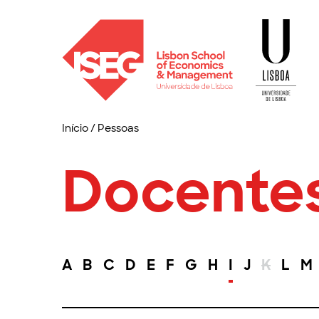
Início
/
Pessoas
Docente
A
B
C
D
E
F
G
H
I
J
K
L
M