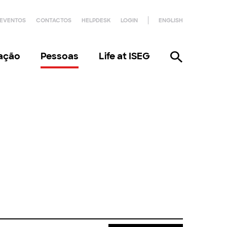
EVENTOS
CONTACTOS
HELPDESK
LOGIN
ENGLISH
gação
Pessoas
Life at ISEG