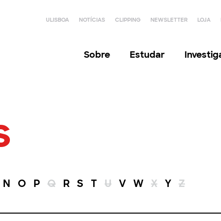
ULISBOA
NOTÍCIAS
CLIPPING
NEWSLETTER
LOJA
Sobre
Estudar
Investi
s
N
O
P
Q
R
S
T
U
V
W
X
Y
Z