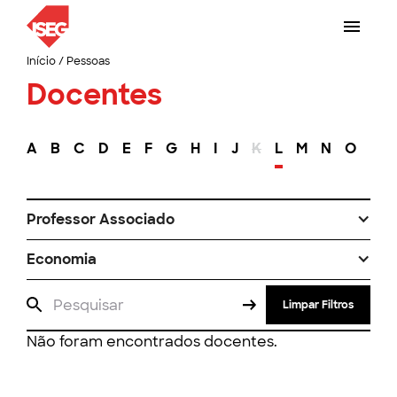
Início
/
Pessoas
Docentes
A
B
C
D
E
F
G
H
I
J
K
L
M
N
O
P
Professor Associado
Economia
Limpar Filtros
Não foram encontrados docentes.