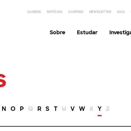
ULISBOA
NOTÍCIAS
CLIPPING
NEWSLETTER
LOJA
Sobre
Estudar
Investi
s
N
O
P
Q
R
S
T
U
V
W
X
Y
Z