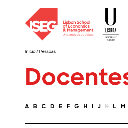
Início
/
Pessoas
Docente
A
B
C
D
E
F
G
H
I
J
K
L
M