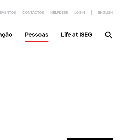
EVENTOS
CONTACTOS
HELPDESK
LOGIN
ENGLISH
gação
Pessoas
Life at ISEG