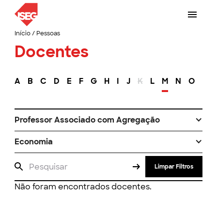
Início
/
Pessoas
Docentes
A
B
C
D
E
F
G
H
I
J
K
L
M
N
O
P
Professor Associado com Agregação
Economia
Limpar Filtros
Não foram encontrados docentes.