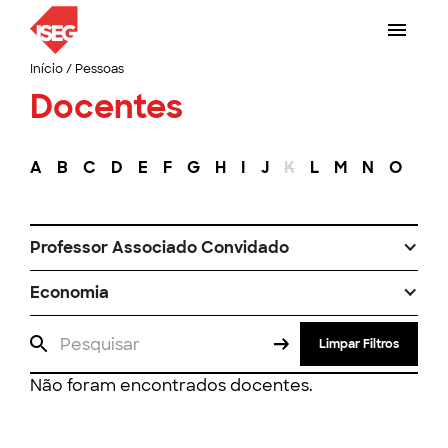
Início
/
Pessoas
Docentes
A
B
C
D
E
F
G
H
I
J
K
L
M
N
O
P
Professor Associado Convidado
Economia
Limpar Filtros
Não foram encontrados docentes.